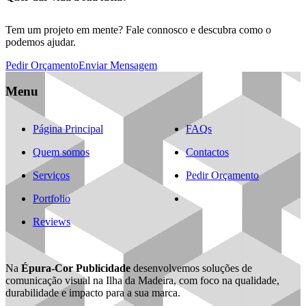
Tem um projeto em mente? Fale connosco e descubra como o
podemos ajudar.
Pedir Orçamento
Enviar Mensagem
Menu
Página Principal
FAQs
Quem somos
Contactos
Serviços
Pedir Orçamento
Portfolio
Reviews
Na
Épura-Cor Publicidade
desenvolvemos soluções de
comunicação visual na Ilha da Madeira, com foco na qualidade,
durabilidade e impacto para a sua marca.